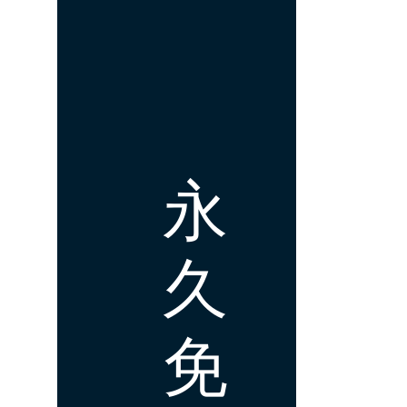
永
久
免